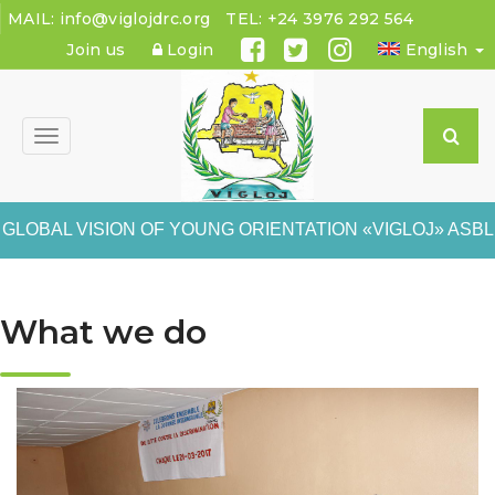
MAIL:
info@viglojdrc.org
TEL:
+24 3976 292 564
Join us
Login
English
Toggle
navigation
GLOBAL VISION OF YOUNG ORIENTATION «VIGLOJ» ASBL
What we do