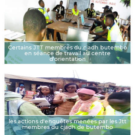
Certains JTT membres du cjadh butembo
en séance de travail au centre
d'orientation
les actions d'enquêtes menées par les Jtt
membres du cjadh de butembo