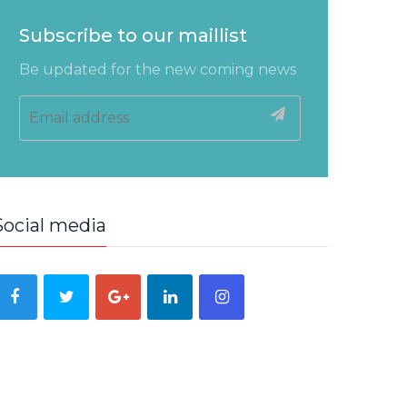
Subscribe to our maillist
Be updated for the new coming news
Social media