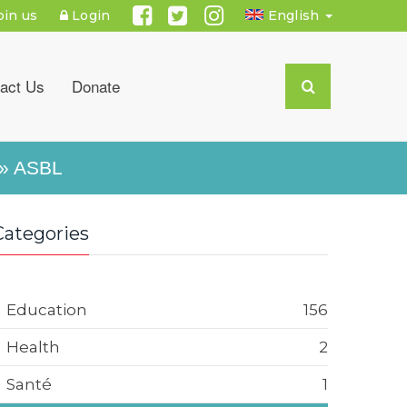
oin us
Login
English
act Us
Donate
» ASBL
Categories
Education
156
Health
2
Santé
1