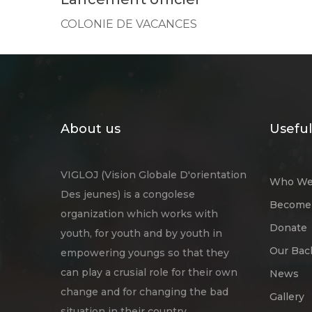
COLONIE DE VACANCES
About us
Useful
VIGLOJ (Vision Globale D'orientation
Who We
Des jeunes) is a congolese
Become 
organization which works with
Donate
youth, for youth and by youth in
Our Bac
empowering youngs so that they
can play a crusial role for their own
News
change and for changing the bad
Gallery
situation in their country.