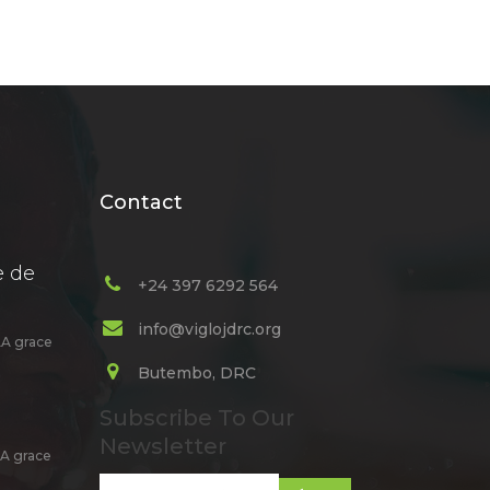
Contact
e de
+24 397 6292 564
info@viglojdrc.org
A grace
Butembo, DRC
Subscribe To Our
Newsletter
A grace