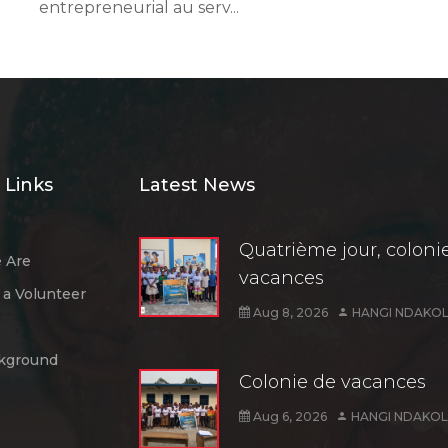
entrepreneurial au serv...
 Links
Latest News
Quatrième jour, coloni
 Are
vacances
a Volunteer
Aug 8, 2026
HANGI NDAKOL
kground
Colonie de vacances
Aug 6, 2026
HANGI NDAKOL