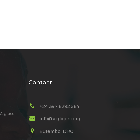
Contact
+24 397 6292 564
A grace
info@viglojdrc.org
Butembo, DRC
E