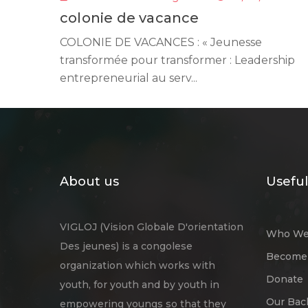
colonie de vacance
COLONIE DE VACANCES : « Jeunesse
transformée pour transformer : Leadership
entrepreneurial au serv...
About us
Useful
VIGLOJ (Vision Globale D'orientation
Who We
Des jeunes) is a congolese
Become 
organization which works with
Donate
youth, for youth and by youth in
Our Bac
empowering youngs so that they