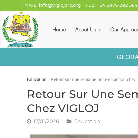
MAIL:
info@viglojdrc.org
TEL:
+24 3976 292 564
Home
About Us
Our Approa
GLOBA
Education
-
Retour sur une semaine riche en action che
Retour Sur Une Se
Chez VIGLOJ
17/01/2026
Education