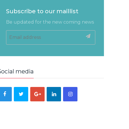
Subscribe to our maillist
Be updated for the new coming news
Social media