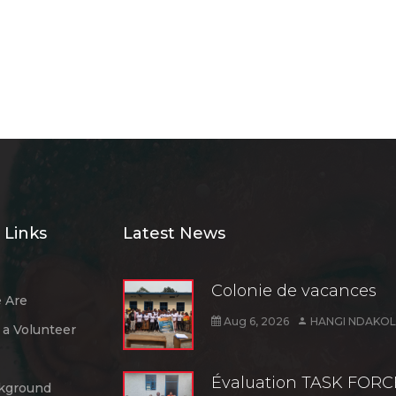
 Links
Latest News
Colonie de vacances
 Are
Aug 6, 2026
HANGI NDAKOL
a Volunteer
Évaluation TASK FORC
kground