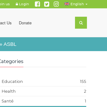
oin us
Login
English
act Us
Donate
» ASBL
Categories
Education
155
Health
2
Santé
1